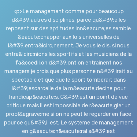
<p>Le management comme pour beaucoup
d&#39;autres disciplines, parce qu&#39;elles
reposent sur des aptitudes inn&eacute;es semble
&eacute;chapper aux lois universelles de
l&#39;entra&icirc;nement. Je vous le dis, si nous
entra&icirc;nions les sportifs et les musiciens de la
fa&ccedil;on d&#39;ont on entrainent nos
managers je crois que plus personne n&#39;irait au
spectacle et que que le sport tomberait dans
l&#39;escarcelle de la m&eacute;decine pour
handicap&eacute;s. C&#39;est un point de vue
critique mais il est impossible de r&eacute;gler un
probl&egrave;me si on ne peut le regarder en face
pour ce qu&#39;il est. Le systeme de management
en g&eacute;n&eacute;ral s&#39;est