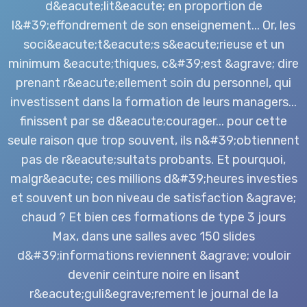
d&eacute;lit&eacute; en proportion de
l&#39;effondrement de son enseignement... Or, les
soci&eacute;t&eacute;s s&eacute;rieuse et un
minimum &eacute;thiques, c&#39;est &agrave; dire
prenant r&eacute;ellement soin du personnel, qui
investissent dans la formation de leurs managers...
finissent par se d&eacute;courager... pour cette
seule raison que trop souvent, ils n&#39;obtiennent
pas de r&eacute;sultats probants. Et pourquoi,
malgr&eacute; ces millions d&#39;heures investies
et souvent un bon niveau de satisfaction &agrave;
chaud ? Et bien ces formations de type 3 jours
Max, dans une salles avec 150 slides
d&#39;informations reviennent &agrave; vouloir
devenir ceinture noire en lisant
r&eacute;guli&egrave;rement le journal de la