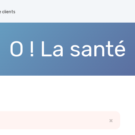
 clients
O ! La santé
×